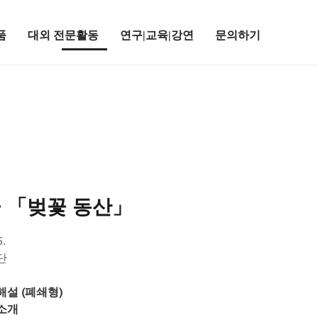
품
대외 전문활동
연구|교육|강연
문의하기
 「벚꽃 동산」
5.
단
설 (폐쇄형)
소개