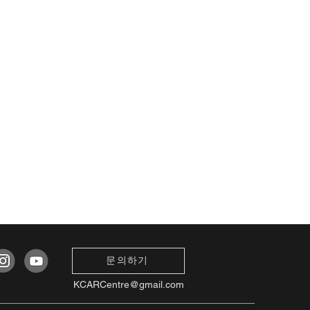
문의하기
KCARCentre@gmail.com