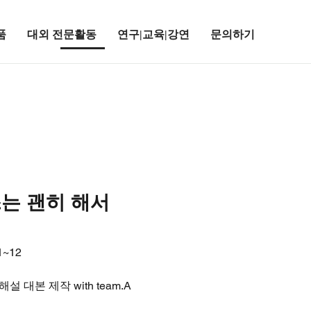
품
대외 전문활동
연구|교육|강연
문의하기
는 괜히 해서
1~12
설 대본 제작 with team.A