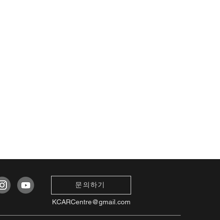
문의하기
KCARCentre@gmail.com