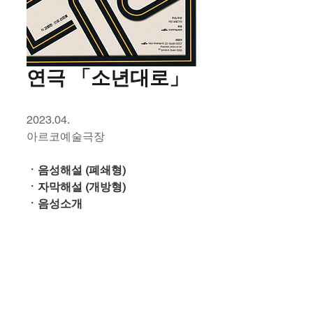
연극 「소년대로」
2023.04.
아르코예술극장
ㆍ음성해설 (폐쇄형)
ㆍ자막해설 (개방형)
ㆍ음성소개