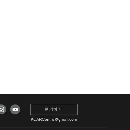
문의하기
KCARCentre@gmail.com