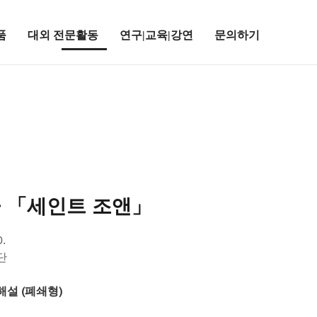
품
대외 전문활동
연구|교육|강연
문의하기
 「세인트 조앤」
0.
단
설 (폐쇄형)