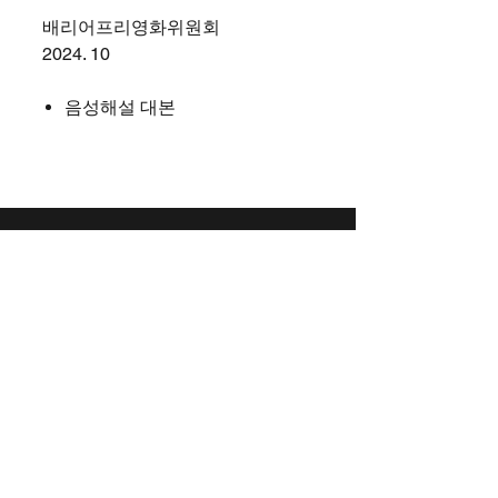
배리어프리영화위원회
2024. 10
음성해설 대본
문의하기
KCARCentre@gmail.com
© 2023. Korea Content Accessibility Research Centre. All
rights reserved.