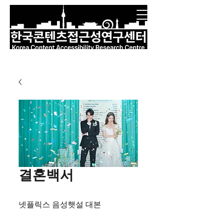
결혼백서
넷플릭스 음성햇설 대본